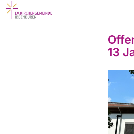
Offe
13 J