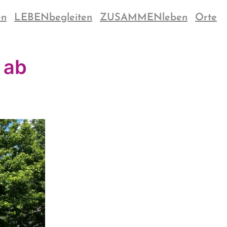
en
LEBENbegleiten
ZUSAMMENleben
Orte
 ab