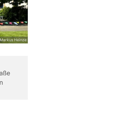
Markus Heinze
raße
n