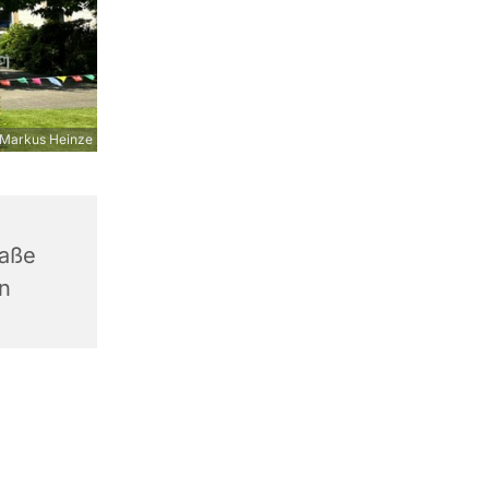
Markus Heinze
raße
n