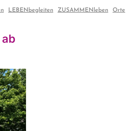
en
LEBENbegleiten
ZUSAMMENleben
Orte
 ab