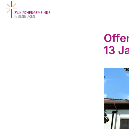
Offe
13 J