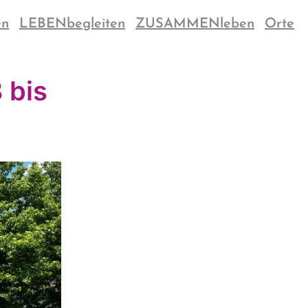
en
LEBENbegleiten
ZUSAMMENleben
Orte
 bis