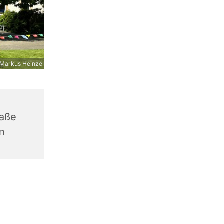
Markus Heinze
raße
n