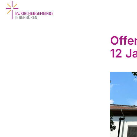
Offe
12 J