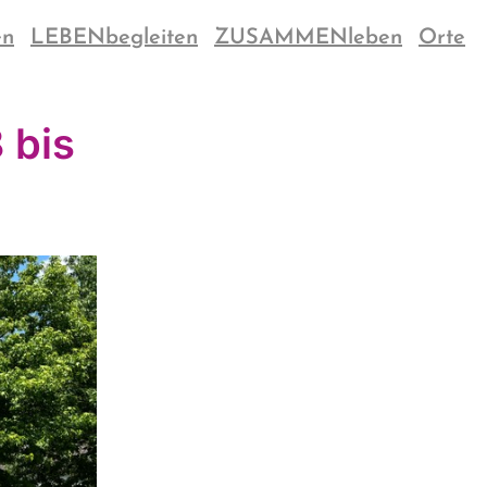
en
LEBENbegleiten
ZUSAMMENleben
Orte
 bis