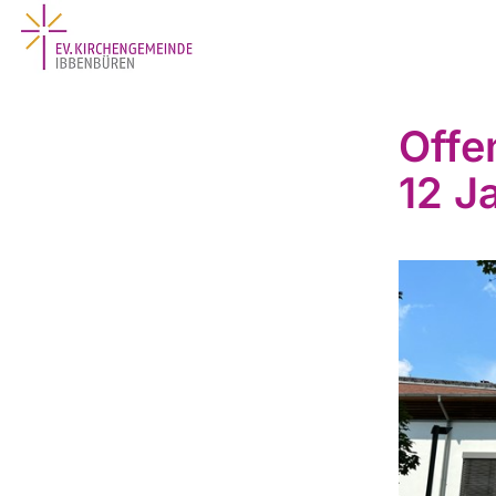
Offe
12 J