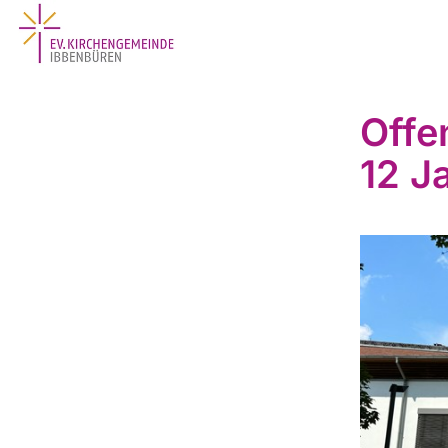
Offe
12 J