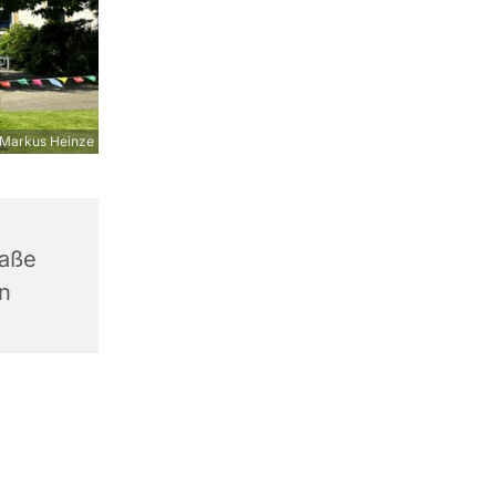
Markus Heinze
raße
n