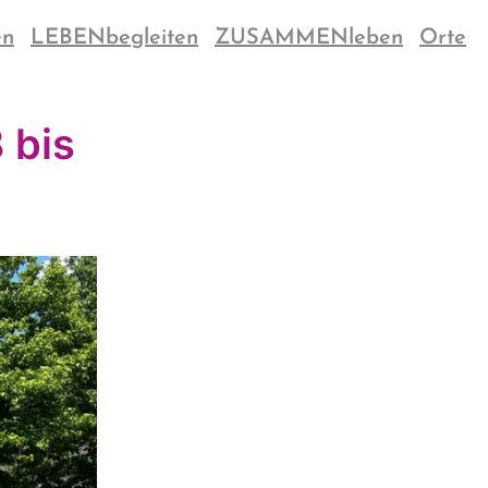
en
LEBENbegleiten
ZUSAMMENleben
Orte
 bis