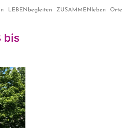
en
LEBENbegleiten
ZUSAMMENleben
Orte
 bis