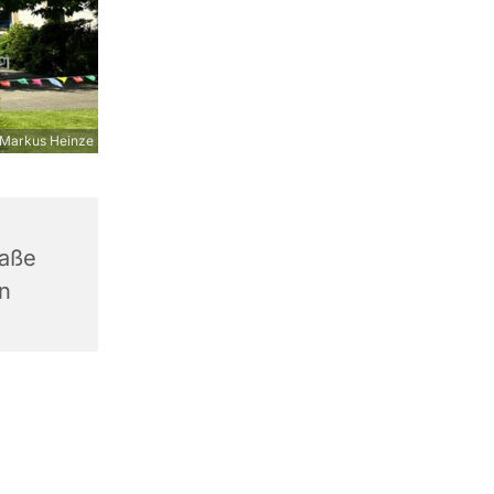
Markus Heinze
raße
n