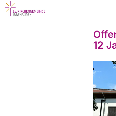
Offe
12 J