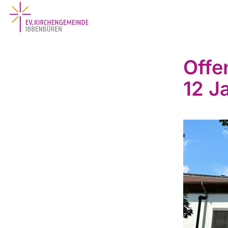
Offe
12 J