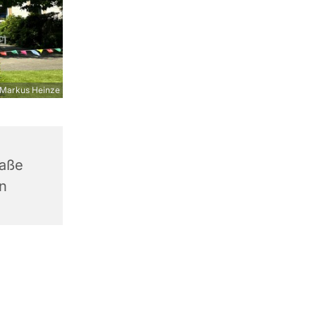
Markus Heinze
raße
n