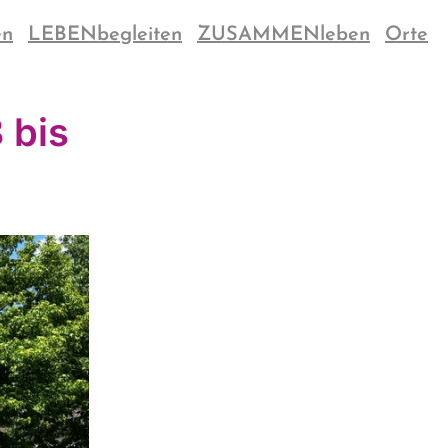
en
LEBENbegleiten
ZUSAMMENleben
Orte
 bis