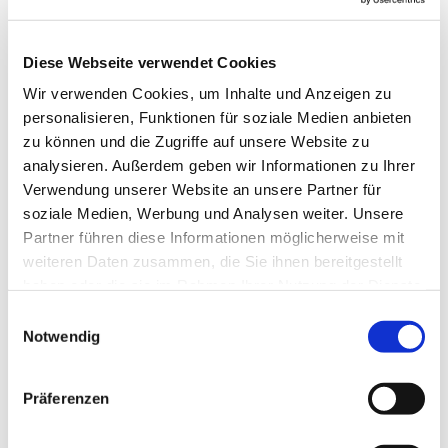
Diese Webseite verwendet Cookies
Wir verwenden Cookies, um Inhalte und Anzeigen zu
personalisieren, Funktionen für soziale Medien anbieten
zu können und die Zugriffe auf unsere Website zu
analysieren. Außerdem geben wir Informationen zu Ihrer
Verwendung unserer Website an unsere Partner für
Dies könnte Sie auch
soziale Medien, Werbung und Analysen weiter. Unsere
interessieren
Partner führen diese Informationen möglicherweise mit
weiteren Daten zusammen, die Sie ihnen bereitgestellt
haben oder die sie im Rahmen Ihrer Nutzung der Dienste
gesammelt haben.
Einwilligungsauswahl
Notwendig
Präferenzen