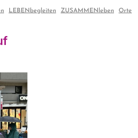
en
LEBENbegleiten
ZUSAMMENleben
Orte
uf