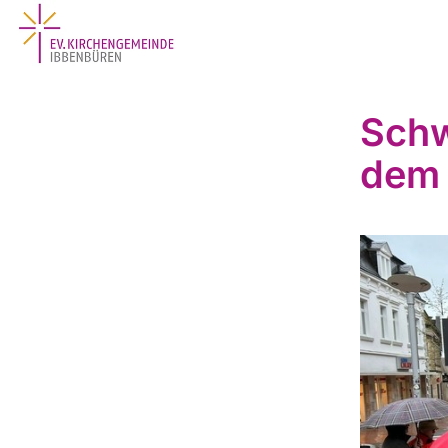
Schw
dem 