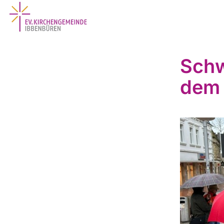
Schw
dem 