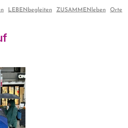
en
LEBENbegleiten
ZUSAMMENleben
Orte
uf