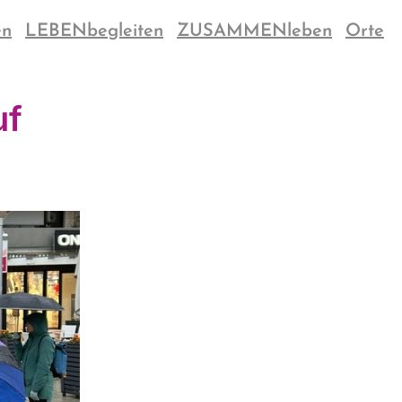
en
LEBENbegleiten
ZUSAMMENleben
Orte
uf