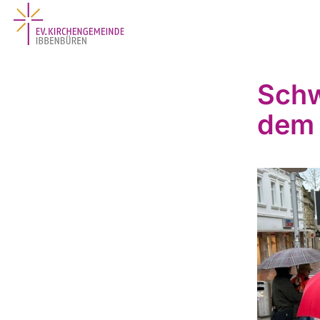
Schw
dem 