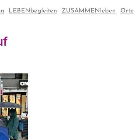
en
LEBENbegleiten
ZUSAMMENleben
Orte
uf