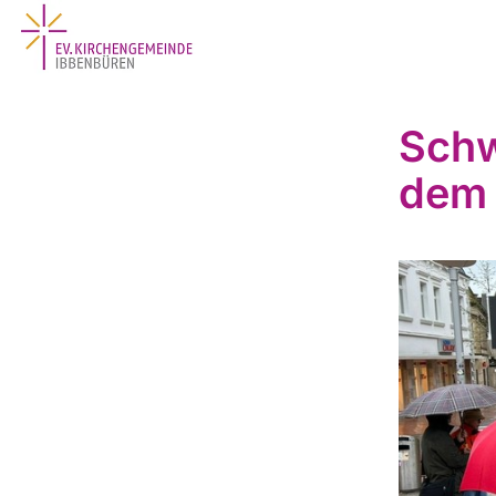
Schw
dem 