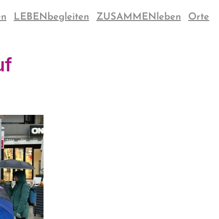
en
LEBENbegleiten
ZUSAMMENleben
Orte
uf