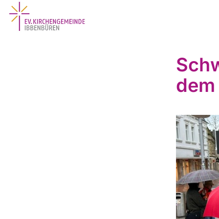
Schw
dem 