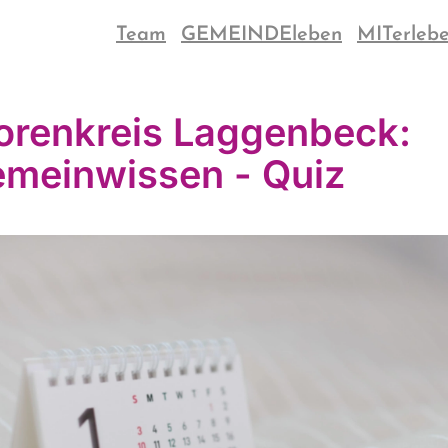
Team
GEMEINDEleben
MITerleb
orenkreis Laggenbeck:
emeinwissen - Quiz