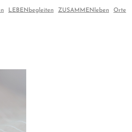
en
LEBENbegleiten
ZUSAMMENleben
Orte