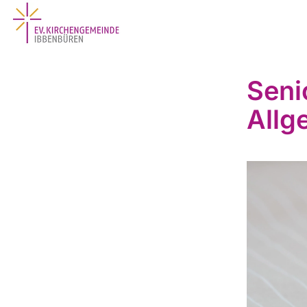
Seni
Allg