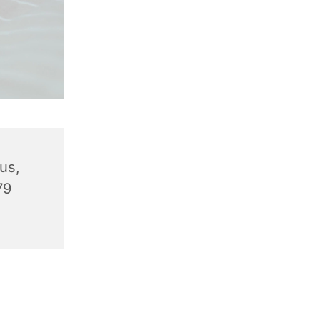
us,
79