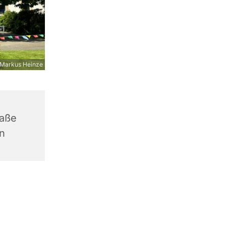
Markus Heinze
raße
n