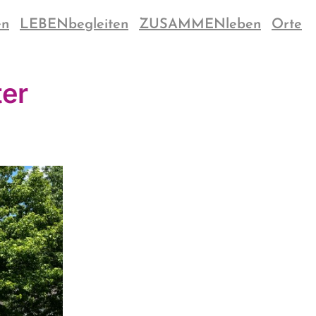
en
LEBENbegleiten
ZUSAMMENleben
Orte
ter