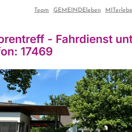
Team
GEMEINDEleben
MITerleb
orentreff - Fahrdienst un
fon: 17469