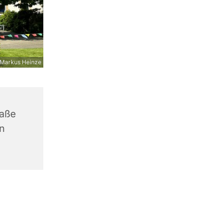
Markus Heinze
raße
n