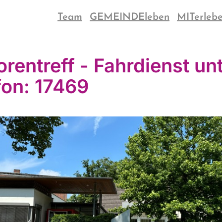
Team
GEMEINDEleben
MITerleb
orentreff - Fahrdienst un
fon: 17469