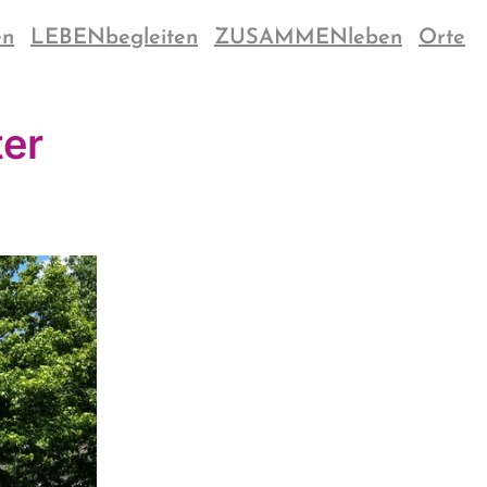
en
LEBENbegleiten
ZUSAMMENleben
Orte
ter