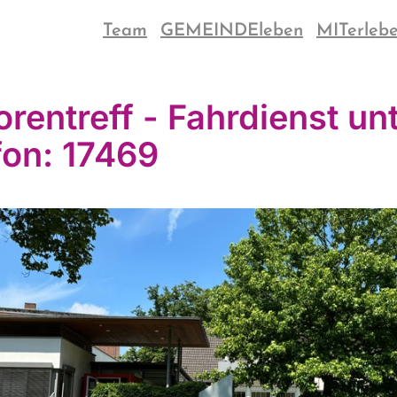
Team
GEMEINDEleben
MITerleb
orentreff - Fahrdienst un
fon: 17469