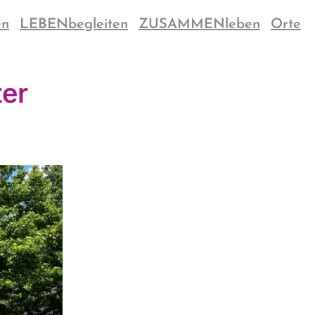
en
LEBENbegleiten
ZUSAMMENleben
Orte
ter