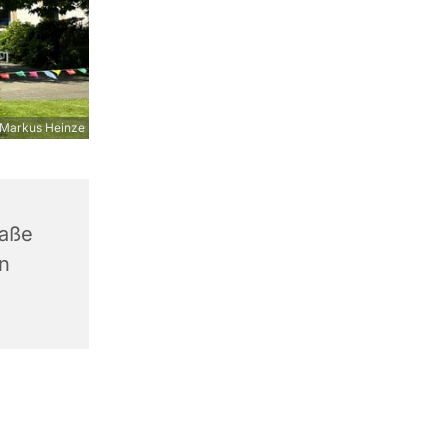
Markus Heinze
raße
n