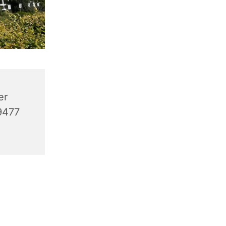
er
9477