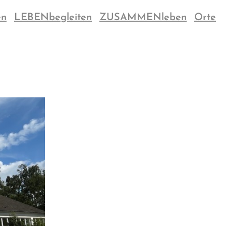
en
LEBENbegleiten
ZUSAMMENleben
Orte