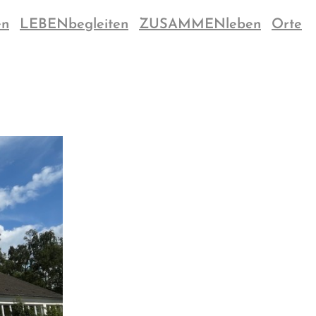
en
LEBENbegleiten
ZUSAMMENleben
Orte