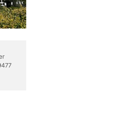
er
9477