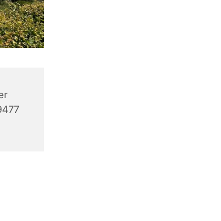
er
9477