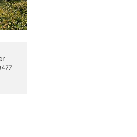
er
9477