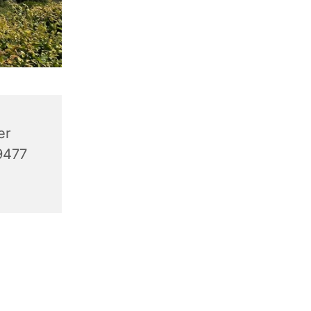
er
9477