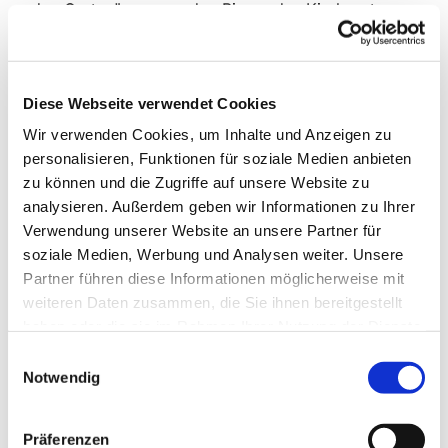
den Garten", wo aus den Birnen des Kirchgartens
Marmelade gekocht und die Gläser gegen eine
Spende abgegeben wurden, finanziert werden.
Diese Webseite verwendet Cookies
Die Überraschungen erwarten uns dann im
nächsten Frühjahr, wir dürfen gespannt sein.
Wir verwenden Cookies, um Inhalte und Anzeigen zu
personalisieren, Funktionen für soziale Medien anbieten
zu können und die Zugriffe auf unsere Website zu
analysieren. Außerdem geben wir Informationen zu Ihrer
Verwendung unserer Website an unsere Partner für
soziale Medien, Werbung und Analysen weiter. Unsere
Partner führen diese Informationen möglicherweise mit
Dies könnte Sie auch
weiteren Daten zusammen, die Sie ihnen bereitgestellt
interessieren
haben oder die sie im Rahmen Ihrer Nutzung der Dienste
gesammelt haben.
Einwilligungsauswahl
Notwendig
Präferenzen