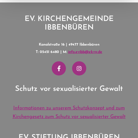
EV. KIRCHENGEMEINDE
IBBENBÜREN
Kanalstraße 16 | 49477 Ibbenbüren
T: 05451 6480 | M:
info.evibb@ekvw.de
Schutz vor sexualisierter Gewalt
Informationen zu unserem Schutzkonzept und zum
Kirchengesetz zum Schutz vor sexualisierter Gewalt
EV. STIFTUNG IBBENBÜREN