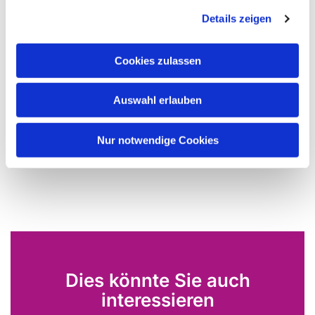
Details zeigen
Samstag | 22.11.2025 | 17.00 - 18.30 Uhr:
im Pfarrzentrum Mauritius „Was sagen unsere
Politiker zum Kirchenasyl?“ Politiker von CDU,
Cookies zulassen
SPD, Grüne und Linke sind angefragt. Weitere
Infos über die Medien!
Auswahl erlauben
Sonntag | 23.11.2025 | 15.00 - 16.00 Uhr:
Ehrenamtliche begleiten die Stunde und geben
Nur notwendige Cookies
gerne eine Einführung in die Ausstellung.
Dies könnte Sie auch
interessieren