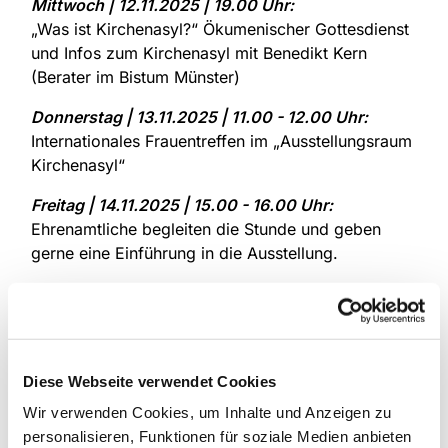
Mittwoch | 12.11.2025 | 19.00 Uhr:
„Was ist Kirchenasyl?“ Ökumenischer Gottesdienst
und Infos zum Kirchenasyl mit Benedikt Kern
(Berater im Bistum Münster)
Donnerstag | 13.11.2025 | 11.00 - 12.00 Uhr:
Internationales Frauentreffen im „Ausstellungsraum
Kirchenasyl“
Freitag | 14.11.2025 | 15.00 - 16.00 Uhr:
Ehrenamtliche begleiten die Stunde und geben
gerne eine Einführung in die Ausstellung.
Samstag | 15.11.2025 | 17.00 - 18.00 Uhr:
Ehrenamtliche begleiten die Stunde und geben
gerne eine Einführung in die Ausstellung.
Sonntag | 16.11.2025 | 11.00 Uhr:
Diese Webseite verwendet Cookies
Friedensgottesdienst – Betroffene berichten
Wir verwenden Cookies, um Inhalte und Anzeigen zu
anschließend Stehcafé im „Ausstellungsraum
personalisieren, Funktionen für soziale Medien anbieten