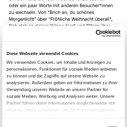
oder ein paar Worte mit anderen Besucher*innen
zu wechseln. Von "Brich an, du schönes
Morgenlicht" über "Fröhliche Weihnacht überall",
"Ich steh an deiner Krippe hier" und "Stern über
Bethlehem" gab es ein großes Repertoire, das die
zahlreichen Gäste stimmstark zu Gehör brachten.
Zwei Stunden vergingen wie im Fluge und man sah
alle Besucher*innen mit einem Lächeln in den
Diese Webseite verwendet Cookies
Abend entschwinden.
Wir verwenden Cookies, um Inhalte und Anzeigen zu
personalisieren, Funktionen für soziale Medien anbieten
Das Organisationsteam um Organist Michael
zu können und die Zugriffe auf unsere Website zu
Kimmel war sich einig: diese Aktion wird in 2025
analysieren. Außerdem geben wir Informationen zu Ihrer
eine Neuauflage bekommen!
Verwendung unserer Website an unsere Partner für
soziale Medien, Werbung und Analysen weiter. Unsere
Partner führen diese Informationen möglicherweise mit
weiteren Daten zusammen, die Sie ihnen bereitgestellt
haben oder die sie im Rahmen Ihrer Nutzung der Dienste
gesammelt haben.
Einwilligungsauswahl