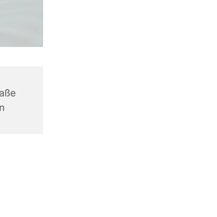
raße
n