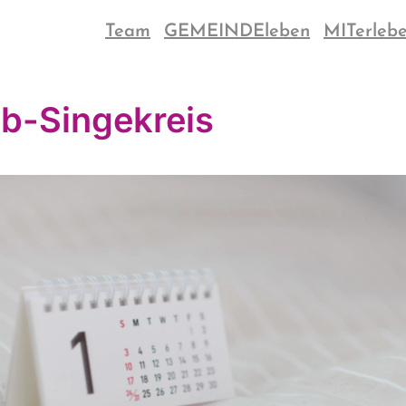
Team
GEMEINDEleben
MITerleb
b-Singekreis