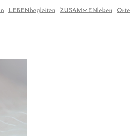
en
LEBENbegleiten
ZUSAMMENleben
Orte